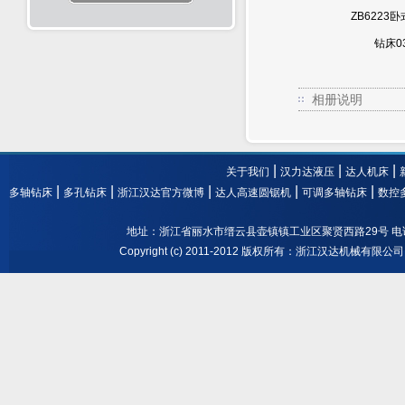
ZB5213立式多轴
ZK5213数控立式
ZB6223
钻床01
多轴钻床02
钻床0
相册说明
|
|
|
关于我们
汉力达液压
达人机床
|
|
|
|
|
多轴钻床
多孔钻床
浙江汉达官方微博
达人高速圆锯机
可调多轴钻床
数控
地址：浙江省丽水市缙云县壶镇镇工业区聚贤西路29号 电话： 0578-3
Copyright (c) 2011-2012 版权所有：浙江汉达机械有限公