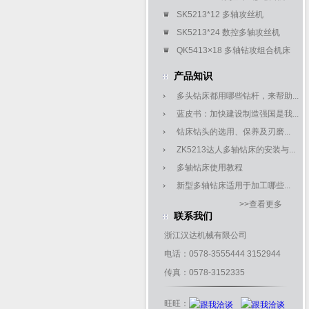
SK5213*12 多轴攻丝机
SK5213*24 数控多轴攻丝机
QK5413×18 多轴钻攻组合机床
产品知识
多头钻床都用哪些钻杆，来帮助...
蓝皮书：加快建设制造强国是我...
钻床钻头的选用、保养及刃磨...
ZK5213达人多轴钻床的安装与...
多轴钻床使用教程
新型多轴钻床适用于加工哪些...
>>查看更多
联系我们
浙江汉达机械有限公司
电话：0578-3555444 3152944
传真：0578-3152335
旺旺：