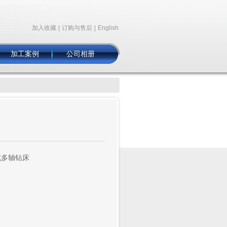
加入收藏
|
订购与售后
|
English
加工案例
公司相册
立式多轴钻床