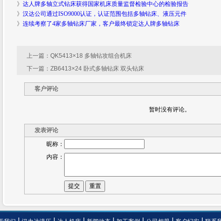
》
达人牌多轴立式钻床获得国家机床质量监督检验中心的检验报告
》
汉达公司通过ISO9000认证，认证范围包括多轴钻床、液压元件
》
连续考察了4家多轴钻床厂家，客户最终锁定达人牌多轴钻床
上一篇：
QK5413×18 多轴钻攻组合机床
下一篇：
ZB6413×24 卧式多轴钻床 双头钻床
客户评论
暂时没有评论。
发表评论
昵称：
内容：
提交
|
|
|
|
|
|
|