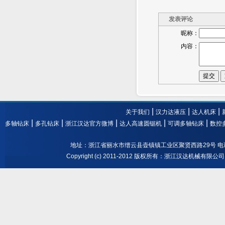
发表评论
昵称：
内容：
提交
|
|
|
关于我们
汉力达液压
达人机床
|
|
|
|
|
多轴钻床
多孔钻床
浙江汉达官方微博
达人高速圆锯机
可调多轴钻床
数控
地址：浙江省丽水市缙云县壶镇镇工业区聚贤西路29号 电话： 0578-3
Copyright (c) 2011-2012 版权所有：浙江汉达机械有限公