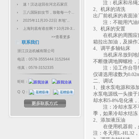
注：机床和吊绳之
速！汉达这回在河北石家庄
2
、机床的清洗
三八国际妇女节，致敬每一个...
出厂前机床的表面涂
2025年11月20-22日 本地“...
注：不能用汽油或
3
、机床的安置
上海到底有谁在啊？10月28-3...
在机床的周围应留
>>查看更多
箱拉出加油，及操作
联系我们
4
、调平多轴钻床
浙江汉达机械有限公司
当机床吊放到地脚
电话：0578-3555444 3152944
不断微调地脚螺栓，
注：沿工作台导轨平
传真：0578-3152335
仪请选用读数为0.0
二、调试
旺旺：
1
、接水泵电源和添
Q Q：
水泵电源线一头接于
却水和5-8%皂化液
注：冷却水泵不可
季，如果冷却水结冻
2
、添加液压油
在使用机器前，必
注：冬天用L-HL32，