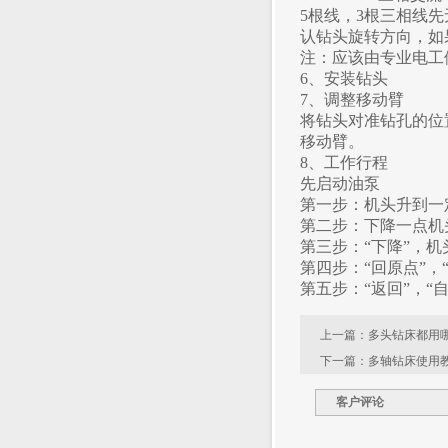
5
根线，3根三相线先
认钻头旋转方向，如
注：应该由专业电工
6
、安装钻头
7
、调整移动臂
将钻头对准钻孔的位
移动臂。
8
、工作行程
先启动油泵
第一步：机头升到一定
第二步：下降一点机
第三步：“下降”，机
第四步：“回原点”，
第五步：“返回”，“
上一篇：
多头钻床都用
下一篇：
多轴钻床使用
客户评论