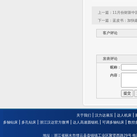
上一篇：
11月份财新中
下一篇：
蓝皮书：加快
客户评论
发表评论
昵称：
内容：
提交
|
|
|
关于我们
汉力达液压
达人机床
|
|
|
|
|
多轴钻床
多孔钻床
浙江汉达官方微博
达人高速圆锯机
可调多轴钻床
数控
地址：浙江省丽水市缙云县壶镇镇工业区聚贤西路29号 电话： 0578-3