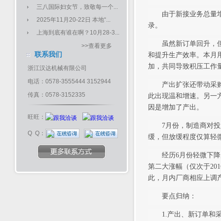
三八国际妇女节，致敬每一个...
由于新接业务总量增加
2025年11月20-22日 本地“...
录。
上海到底有谁在啊？10月28-3...
虽然新订单回升，但月
>>查看更多
联系我们
和提升生产效率。本月
加，共同导致积压工作量
浙江汉达机械有限公司
电话：0578-3555444 3152944
产出扩张还带动采购活
传真：0578-3152335
此出现温和增速。另一
因是增加了产出。
旺旺：
7月份，制造商对投入
Q Q：
缓，但放缓程度仅算轻
经历6月份轻微下降后
第二大涨幅（仅次于20
此，月内厂商相应上调
要点归纳：
1.产出、新订单和采